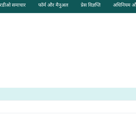
रडीओ समाचार
फॉर्म और मैनुअल
प्रेस विज्ञप्ति
अधिनियम और