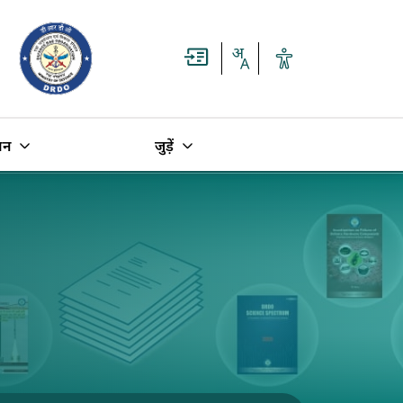
धन
जुड़ें