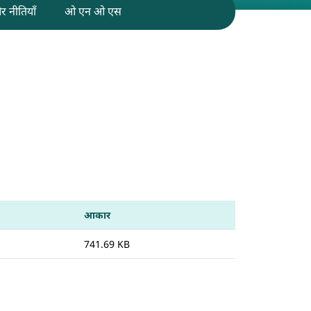
 नीतियाँ
ओ एन ओ एस
आकार
741.69 KB