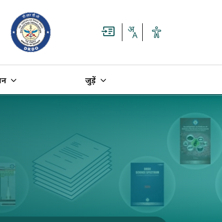
धन
जुड़ें