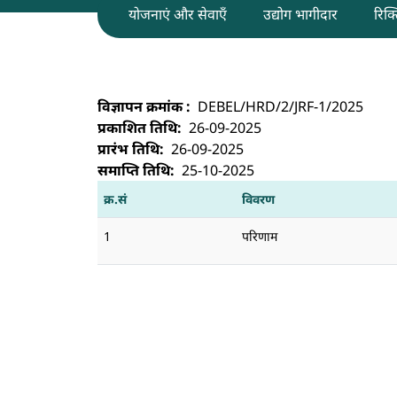
योजनाएं और सेवाएँ
उद्योग भागीदार
रिक्त
डीईबीईएल, बेंगलुरु में जेआरएफ पद के लिए अनंत
विज्ञापन क्रमांक
DEBEL/HRD/2/JRF-1/2025
प्रकाशित तिथि
26-09-2025
प्रारंभ तिथि
26-09-2025
समाप्ति तिथि
25-10-2025
क्र.सं
विवरण
1
परिणाम