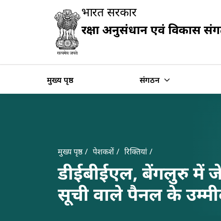
Slide
भारत सरकार
1
of
रक्षा अनुसंधान एवं विकास सं
0:
खोज
Untitled
Slide
मुख्य पृष्ठ
संगठन
Banner
Breadcrumb
मुख्य पृष्ठ
पेशकशें
रिक्तियां
डीईबीईएल, बेंगलुरु मे
सूची वाले पैनल के उम्म