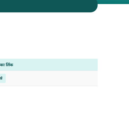
का परिणाम
ी का लिंक
खें