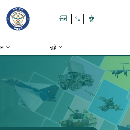
धन
जुड़ें