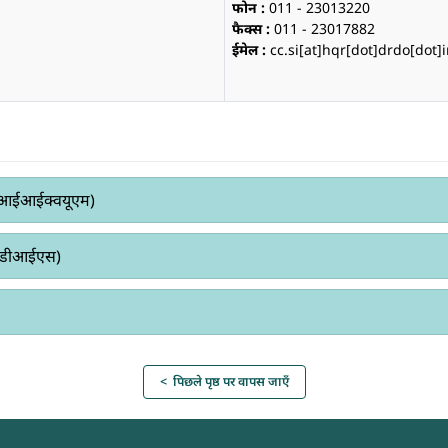
फोन :
011 - 23013220
फैक्स :
011 - 23017882
ईमेल :
cc.si[at]hqr[dot]drdo[dot]
ंतरापृष्ठ एवं गुणवत्ता प्रबंधन निदेशालय (डीआईआईक्वयूएम)
यापार के लिए सेवाओं के साथ सहभागिता निदेशालय (डीआईएस)
< पिछले पृष्ठ पर वापस जाएँ