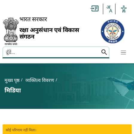
Slide
1
of
0:
भारत सरकार
Untitled
Slide
रक्षा अनुसंधान एवं विकास
संगठन
Search here
Banner
Breadcrumb
मुख्य पृष्ठ
व्यक्तित्व विवरण
मिडिया
कोई परिणाम नहीं मिला।