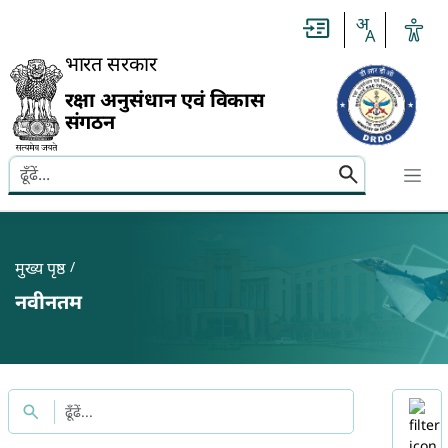
Slide
1
of
0:
भारत सरकार
Untitled
Slide
रक्षा अनुसंधान एवं विकास
संगठन
Search here
Banner
Breadcrumb
मुख्य पृष्ठ
नवीनतम
Title