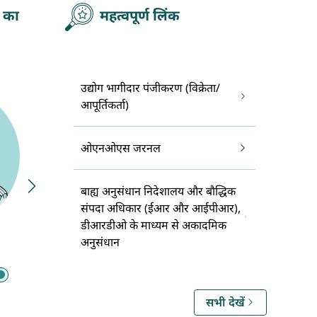
व का
महत्वपूर्ण लिंक
उद्योग भागीदार पंजीकरण (विक्रेता/
आपूर्तिकर्ता)
ओएनओएस जरनल
बाह्य अनुसंधान निदेशालय और बौद्धिक
संपदा अधिकार (ईआर और आईपीआर),
डीआरडीओ के माध्यम से अकादमिक
अनुसंधान
एकेडेमिया
उन्नत विनिर्माण मूल्यांकन और रेटिंग
प्रणाली (एस ए एम ए आर) डी क्यू आर
सभी देखें