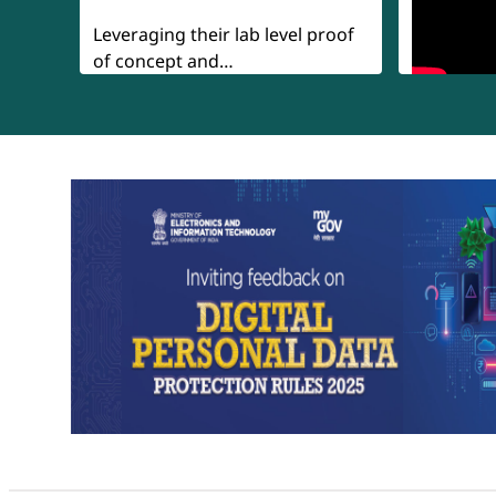
Leveraging their lab level proof
of concept and…
pic.twitter.com/QaTaYNRax9
— DRDO (@DRDO_India)
July 14,
2026
api-section
वरुणास्त्र