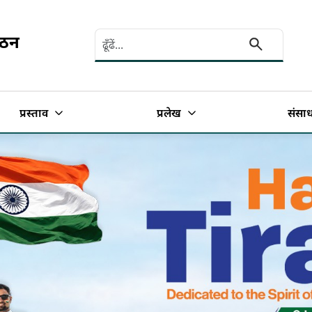
Search here
गठन
प्रस्ताव
प्रलेख
संसा