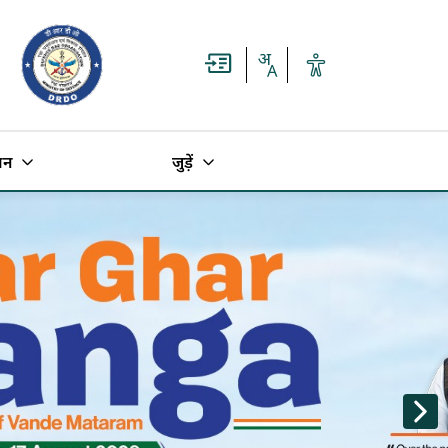
धन
जुड़ें