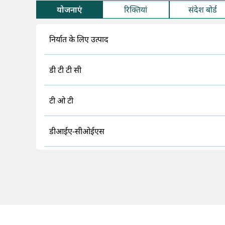
योजनाएं
रिक्तियां
संदेश बोर्ड
निर्यात के लिए उत्पाद
डी टी टी सी
टी ओ टी
डीआईए-सीओईएस
उद्योग संपर्क समूह
परीक्षण सुविधाएं
स्टार्टअप सपोर्ट