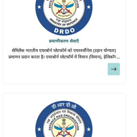
प्रमाणीकरण सेवाएँ
सेमिलैक भारतीय एयरबोर्न प्लेटफॉर्म को एयरवर्थीनेस (उड़ान योग्यता)
प्रमाणन प्रदान करता है। एयरबोर्न प्लेटफॉर्म में विमान (विमान), हेलिकॉप्टर
(हेलीकाप्टर), पैराशूट (पैराशूट), मानवरहित हवाई वाहन (यूएवी - मानव
देखें
रहित हवाई वाहन) और एयरोस्टेट (एयरोस्टेट) शामिल हो सकते हैं। भारतीय
सैन्य एयरबोर्न प्लेटफॉर्म में प्रयुक्त हर सिस्टम, एलआरयू (लाइन रिप्लेसबल
यूनिट), कंपोनेंट, सामग्री और सॉफ़्टवेयर का प्रमाणन आवश्यक होता है।
कोई भी सिस्टम, कंपोनेंट या सामग्री जो एयरबोर्न प्लेटफॉर्म के भीतर या
बाहर लगाया जाता है, उसे सेमिलैक से प्रमाणित कराना अनिवार्य है ताकि
यह सुनिश्चित किया जा सके कि वह प्रदर्शन, विश्वसनीयता और सेवा-
जीवन के मानकों पर खरा उतरे। प्रमाणन की प्रक्रिया का अंतिम उत्पाद
"टाइप सर्टिफिकेट" होता है, जिसे सामान्यतः "टाइप अप्रूवल" कहा जाता
है। यह प्रमाणपत्र संबंधित उत्पाद को सरकारी निरीक्षण एजेंसी और नामित
आरसीएमए (सैन्य उड़ान योग्यता के लिए क्षेत्रीय केंद्र)) की निगरानी में
उत्पादन/निर्माण की अनुमति देता है। ये प्रमाणन गतिविधियाँ