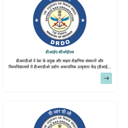
डीआईए-सीओईएस
डीआरडीओ ने देश के प्रमुख और सक्षम शैक्षणिक संस्थानों और
विश्वविद्यालयों में डीआरडीओ उद्योग अकादमिक उत्कृष्टता केंद्र (डीआईए-
सीओई) की स्थापना की है, ताकि डीआरडीओ प्रयोगशालाओं, शिक्षाविदों
देखें
और स्टार्टअप/उद्योगों के बीच सहयोग के माध्यम से निर्देशित अनुसंधान
पारिस्थितिकी तंत्र का निर्माण किया जा सके। डीआईए-सीओई
अत्याधुनिक प्रौद्योगिकियों के विकास और अस्वीकृत रक्षा प्रौद्योगिकियों के
क्षेत्रों में अनुसंधान को आगे बढ़ाएगा।