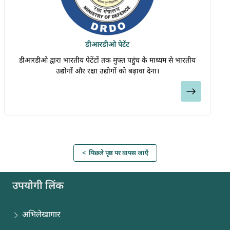
डीडीपीएमएएस-2002 (खंड 1 और खंड 2) नामक सरकारी दस्तावेज़ के
अनुसार की जाती हैं, जो कि "गाइडेंस मैटेरियल" अनुभाग में उपलब्ध है।
डीआरडीओ पेटेंट
डीआरडीओ द्वारा भारतीय पेटेंटों तक मुफ्त पहुंच के माध्यम से भारतीय
उद्योगों और रक्षा उद्योगों को बढ़ावा देना।
देखें
< पिछले पृष्ठ पर वापस जाएँ
उपयोगी लिंक
अभिलेखागार