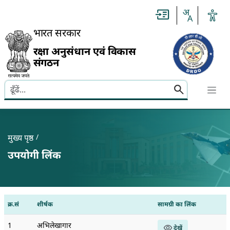
Slide
1
of
0:
भारत सरकार
Untitled
Slide
रक्षा अनुसंधान एवं विकास
संगठन
Search here
Banner
Breadcrumb
मुख्य पृष्ठ
उपयोगी लिंक
क्र.सं
शीर्षक
सामग्री का लिंक
1
अभिलेखागार
देखें