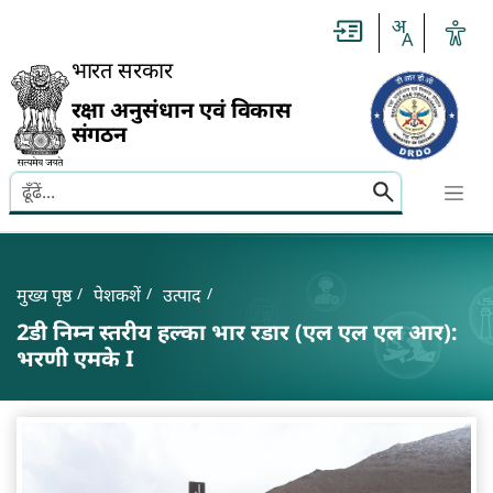
Slide
1
of
0:
भारत सरकार
Untitled
Slide
रक्षा अनुसंधान एवं विकास
संगठन
Search here
Banner
Breadcrumb
मुख्य पृष्ठ
पेशकशें
उत्पाद
2डी निम्न स्तरीय हल्का भार रडार (एल एल एल आर):
भरणी एमके I
2डी निम्न स्तरीय हल्का भार रडार (एल एल एल आर): भरणी ए