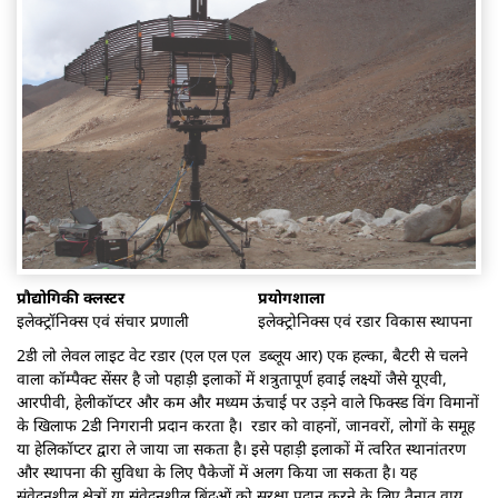
प्रौद्योगिकी क्लस्टर
प्रयोगशाला
इलेक्ट्रॉनिक्स एवं संचार प्रणाली
इलेक्ट्रोनिक्स एवं रडार विकास स्थापना
2डी लो लेवल लाइट वेट रडार (एल एल एल डब्लूय आर) एक हल्का, बैटरी से चलने
वाला कॉम्पैक्ट सेंसर है जो पहाड़ी इलाकों में शत्रुतापूर्ण हवाई लक्ष्यों जैसे यूएवी,
आरपीवी, हेलीकॉप्टर और कम और मध्यम ऊंचाई पर उड़ने वाले फिक्स्ड विंग विमानों
के खिलाफ 2डी निगरानी प्रदान करता है। रडार को वाहनों, जानवरों, लोगों के समूह
या हेलिकॉप्टर द्वारा ले जाया जा सकता है। इसे पहाड़ी इलाकों में त्वरित स्थानांतरण
और स्थापना की सुविधा के लिए पैकेजों में अलग किया जा सकता है। यह
संवेदनशील क्षेत्रों या संवेदनशील बिंदुओं को सुरक्षा प्रदान करने के लिए तैनात वायु