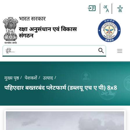
Slide
1
of
0:
भारत सरकार
Untitled
Slide
रक्षा अनुसंधान एवं विकास
संगठन
Search here
Banner
Breadcrumb
मुख्य पृष्ठ
पेशकशें
उत्पाद
पहिएदार बख्तरबंद प्लेटफार्म (डब्लयू एच ए पी) 8x8
पहिएदार बख्तरबंद प्लेटफार्म (डब्लयू एच ए पी) 8x8