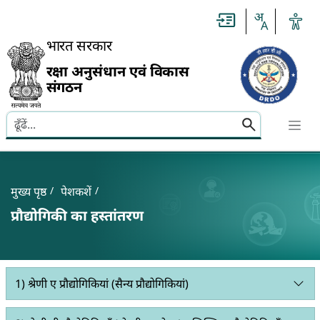
Slide
1
of
0:
भारत सरकार
Untitled
Slide
रक्षा अनुसंधान एवं विकास
संगठन
Search here
Banner
Breadcrumb
मुख्य पृष्ठ
पेशकशें
प्रौद्योगिकी का हस्तांतरण
1) श्रेणी ए प्रौद्योगिकियां (सैन्य प्रौद्योगिकियां)