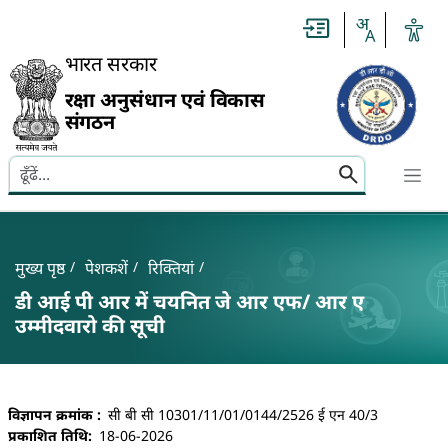
Slide
1
of
0:
भारत सरकार
Untitled
Slide
रक्षा अनुसंधान एवं विकास
संगठन
Search here
Banner
Breadcrumb
मुख्य पृष्ठ
पेशकशें
रिक्तियां
डी आई पी आर में चयनित जे आर एफ/ आर ए
उम्मीदवारो की सूची
डी आई पी आर में चयनित जे आर एफ/ आर ए उम्मीदवारो की स
विज्ञापन क्रमांक
सी बी सी 10301/11/01/0144/2526 ई एन 40/3
प्रकाशित तिथि
18-06-2026