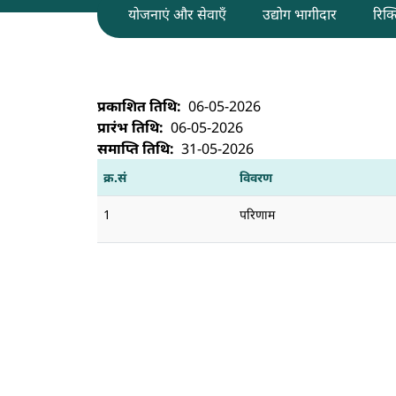
योजनाएं और सेवाएँ
उद्योग भागीदार
रिक्त
डीआरएल, तेजपुर में जेआरएफ और आरए पदों के लि
प्रकाशित तिथि
06-05-2026
प्रारंभ तिथि
06-05-2026
समाप्ति तिथि
31-05-2026
क्र.सं
विवरण
1
परिणाम