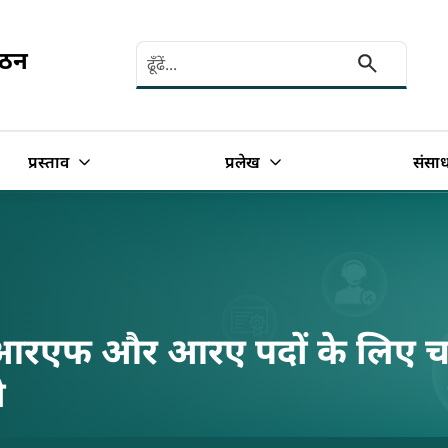
Search here
गठन
प्रस्ताव
प्रलेख
संसा
ेआरएफ और आरए पदों के लिए चयन
ी