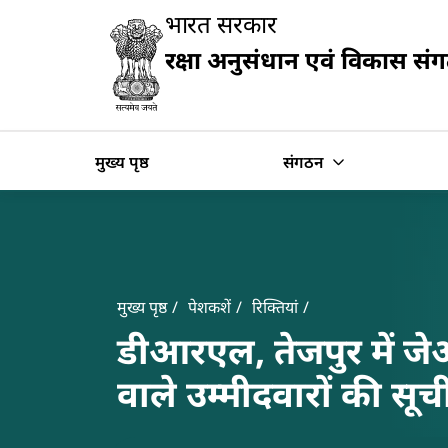
Slide
भारत सरकार
1
of
रक्षा अनुसंधान एवं विकास सं
0:
खोज
Untitled
Slide
मुख्य पृष्ठ
संगठन
Banner
Breadcrumb
मुख्य पृष्ठ
पेशकशें
रिक्तियां
डीआरएल, तेजपुर में ज
वाले उम्मीदवारों की सूच