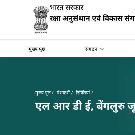
Slide
भारत सरकार
1
of
रक्षा अनुसंधान एवं विकास सं
0:
खोज
Untitled
Slide
मुख्य पृष्ठ
संगठन
Banner
Breadcrumb
मुख्य पृष्ठ
पेशकशें
रिक्तियां
एल आर डी ई, बेंगलुरु 