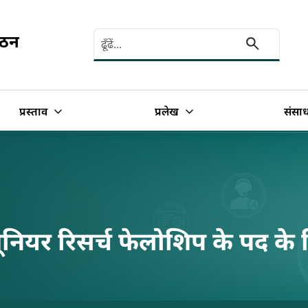
Search here
गठन
प्रस्ताव
प्रलेख
संसा
जूनियर रिसर्च फेलोशिप के पद क