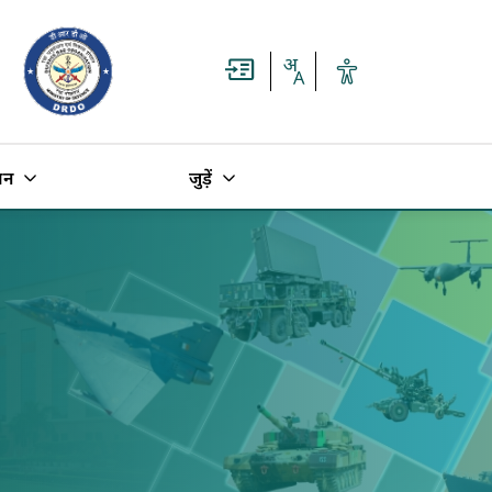
धन
जुड़ें